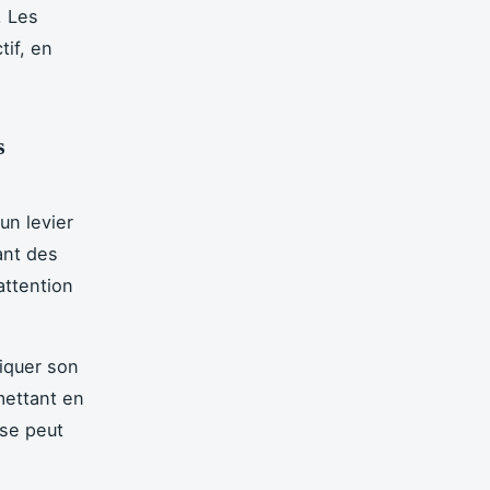
. Les
tif, en
s
un levier
ant des
attention
liquer son
mettant en
ise peut