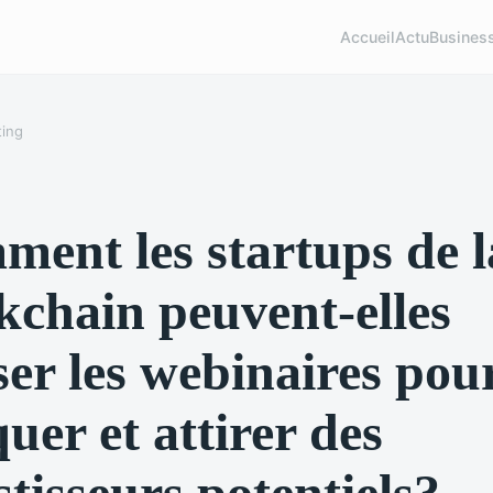
Accueil
Actu
Busines
ing
ent les startups de l
kchain peuvent-elles
iser les webinaires pou
uer et attirer des
stisseurs potentiels?