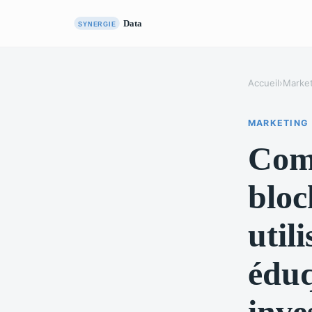
Accueil
›
Market
MARKETING
Comm
bloc
util
éduq
inve