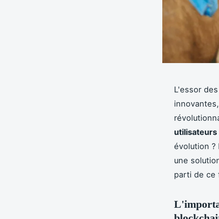
L'essor de
innovantes,
révolutionn
utilisateurs
évolution ?
une solutio
parti de ce
L'importa
blockchai