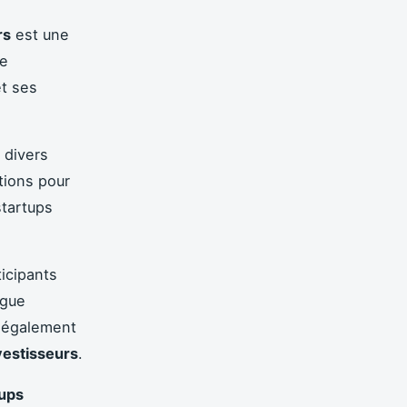
rs
est une
re
et ses
 divers
tions pour
startups
ticipants
ogue
s également
vestisseurs
.
tups