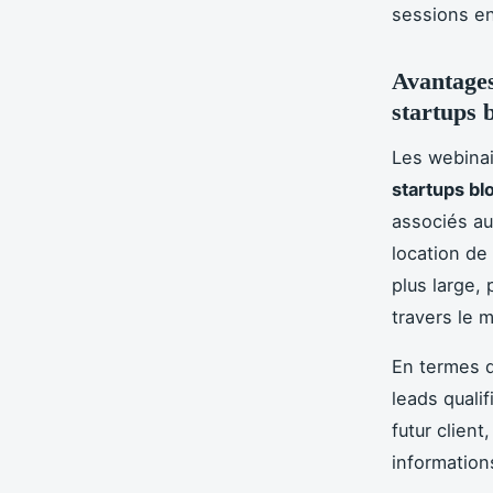
sessions e
Avantages
startups 
Les webinai
startups bl
associés a
location de
plus large,
travers le 
En termes 
leads quali
futur client
information