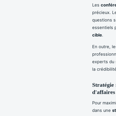
Les
confér
précieux. L
questions 
essentiels 
cible
.
En outre, l
professionn
experts du 
la crédibilit
Stratégie
d'affaires
Pour maximi
dans une
s