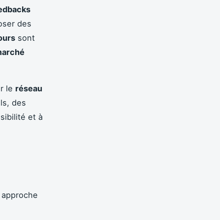
edbacks
oser des
ours
sont
arché
r le
réseau
ls, des
ibilité et à
e approche