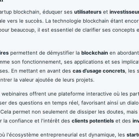
artup blockchain, éduquer ses
utilisateurs
et
investisseu
ale vers le succès. La technologie blockchain étant enco
ur beaucoup, il est essentiel de clarifier ses concepts 
ires
permettent de démystifier la
blockchain
en abordant
me son fonctionnement, ses applications et ses implica
ises. En mettant en avant des
cas d’usage concrets
, les 
trer la valeur ajoutée de leurs projets.
s webinaires offrent une plateforme interactive où les par
er des questions en temps réel, favorisant ainsi un dial
. Cela permet non seulement de dissiper les doutes, mai
r la confiance et l'intérêt des
clients potentiels
et des
in
où l'écosystème entrepreneurial est dynamique, les
star