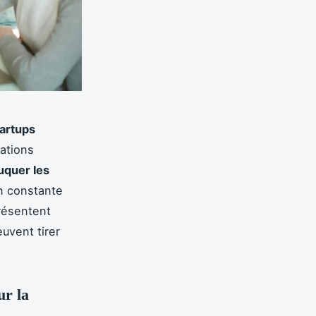
tartups
ations
uquer les
n constante
présentent
uvent tirer
ur la