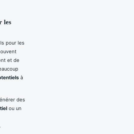
r les
ls pour les
 souvent
nt et de
beaucoup
otentiels
à
générer des
tiel
ou un
.