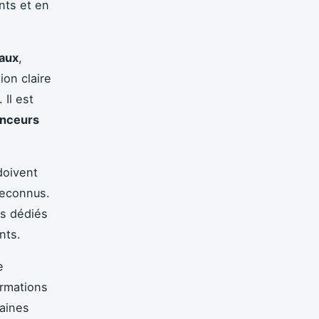
nts et en
iaux
,
ion claire
 Il est
enceurs
doivent
reconnus.
es dédiés
nts.
e
ormations
haines