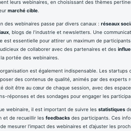
nt leurs webinaires, en choisissant des thèmes pertine
leur
marché cible
.
n des webinaires passe par divers canaux :
réseaux soc
iaux
, blogs de l'industrie et newsletters. Une communicat
e est essentielle pour attirer un maximum de participants.
udicieux de collaborer avec des partenaires et des
influ
r la portée des webinaires.
rganisation est également indispensable. Les startups 
roposer des contenus de qualité, animés par des experts 
vité doit être au cœur de chaque session, avec des espac
ns-réponses et des sondages pour engager les participa
e webinaire, il est important de suivre les
statistiques
d
n et de recueillir les
feedbacks
des participants. Ces inf
de mesurer l’impact des webinaires et d’ajuster les proc