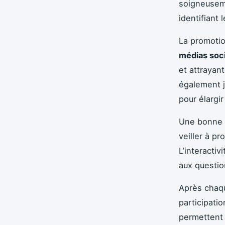
soigneuseme
identifiant 
La promotio
médias soc
et attrayant
également j
pour élargi
Une bonne o
veiller à p
L’interacti
aux questio
Après chaqu
participatio
permettent 